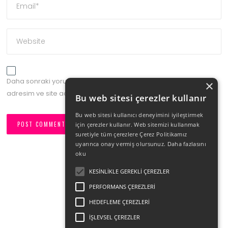
Daha sonraki yorumlarımda kullanılması için adım, e-posta
×
adresim ve site adresim bu tarayıcıya kaydedilsin.
Bu web sitesi çerezler kullanır
Bu web sitesi kullanıcı deneyimini iyileştirmek
için çerezler kullanır. Web sitemizi kullanmak
suretiyle tüm çerezlere Çerez Politikamız
uyarınca onay vermiş olursunuz.
Daha fazlasını
oku
KESINLIKLE GEREKLI ÇEREZLER
PERFORMANS ÇEREZLERI
HEDEFLEME ÇEREZLERI
İŞLEVSEL ÇEREZLER