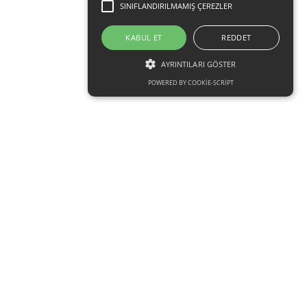
SINIFLANDIRILMAMIŞ ÇEREZLER
KABUL ET
REDDET
AYRINTILARI GÖSTER
POWERED BY COOKIE-SCRIPT
Kesinlikle gerekli çerezler
Performans çerezleri
Hedefleme çerezleri
İşlevsel çerezler
Sınıflandırılmamış çerezler
Kesinlikle gerekli çerezler, örneğin kullanıcı
oturum açma ve hesap yönetimi gibi temel
web sitesi işlevlerini sağlayan çerezlerdir. Web
sitesi kesinlikle gerekli çerezler olmadan
düzgün şekilde kullanılamaz.
İsim
Alan
Bitiş
Süresi