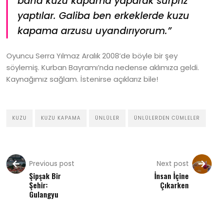
bana kuzu kapama yaparak sürpriz
yaptılar. Galiba ben erkeklerde kuzu
kapama arzusu uyandırıyorum.”
Oyuncu Serra Yılmaz Aralık 2008’de böyle bir şey
söylemiş. Kurban Bayramı’nda nedense aklımıza geldi.
Kaynağımız sağlam. İstenirse açıklarız bile!
KUZU
KUZU KAPAMA
ÜNLÜLER
ÜNLÜLERDEN CÜMLELER
Previous post
Next post
Şipşak Bir
İnsan İçine
Şehir:
Çıkarken
Gulangyu