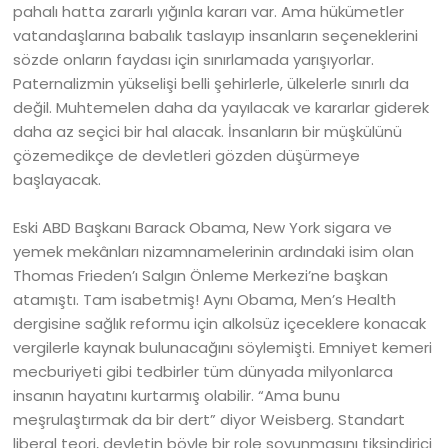
pahalı hatta zararlı yığınla kararı var. Ama hükümetler
vatandaşlarına babalık taslayıp insanların seçeneklerini
sözde onların faydası için sınırlamada yarışıyorlar.
Paternalizmin yükselişi belli şehirlerle, ülkelerle sınırlı da
değil. Muhtemelen daha da yayılacak ve kararlar giderek
daha az seçici bir hal alacak. İnsanların bir müşkülünü
çözemedikçe de devletleri gözden düşürmeye
başlayacak.
Eski ABD Başkanı Barack Obama, New York sigara ve
yemek mekânları nizamnamelerinin ardındaki isim olan
Thomas Frieden’ı Salgın Önleme Merkezi’ne başkan
atamıştı. Tam isabetmiş! Aynı Obama, Men’s Health
dergisine sağlık reformu için alkolsüz içeceklere konacak
vergilerle kaynak bulunacağını söylemişti. Emniyet kemeri
mecburiyeti gibi tedbirler tüm dünyada milyonlarca
insanın hayatını kurtarmış olabilir. “Ama bunu
meşrulaştırmak da bir dert” diyor Weisberg. Standart
liberal teori, devletin böyle bir role soyunmasını tiksindirici