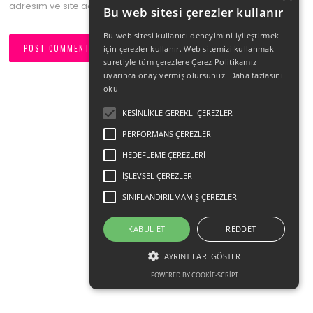
adresim ve site adresim bu tarayıcıya kaydedilsin.
Bu web sitesi çerezler kullanır
Bu web sitesi kullanıcı deneyimini iyileştirmek
için çerezler kullanır. Web sitemizi kullanmak
suretiyle tüm çerezlere Çerez Politikamız
uyarınca onay vermiş olursunuz.
Daha fazlasını
oku
KESINLIKLE GEREKLI ÇEREZLER
PERFORMANS ÇEREZLERI
HEDEFLEME ÇEREZLERI
İŞLEVSEL ÇEREZLER
SINIFLANDIRILMAMIŞ ÇEREZLER
KABUL ET
REDDET
AYRINTILARI GÖSTER
POWERED BY COOKIE-SCRIPT
Kesinlikle gerekli çerezler