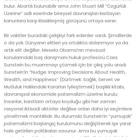
bulur. Abartılı bulunabilir ama John Stuart Mill “Özgürlük
Üzerine” adlı eserinde bireysel davranışları kısıtlayan
kanunlara karşı klasikleşmiş görüşünü ortaya serer.
Bir vakitler buradaki çelişkiyi fark edenler vardı. Şimdilerde
o da yok. Dünyanın elitleri ya ortalıkta dolanmıyor ya da
artık elit değiller. Mesela Obama’nın mevzuat
konularındaki baş danışmanı hukuk profesörü Cass
Sunstein bu muammayı çözmek için bir çıkış yolu aradı.
Sunstein’in “Nudge: Improving Decisions About Health,
Wealth, and Happiness” (Dürtmek: Sağlık, Servet ve
Mutluluk Hakkındaki Kararları İyileştirmek) başlıklı kitabı,
davranışsal ekonomide paternalizm üzerine kurulu:
İnsanlar, kanıtların ortaya koyduğu gibi her zaman
rasyonel iktisadi aktörler değilse onları daha iyi seçimlere
yöneltmek mantıklıdır. Bu durumda Sunstein’in “yumuşak”
paternalizmi başlangıç kurulumunu değiştirerek işe yarar
hale getirilen politikaları savunur. Ama bu yumuşak