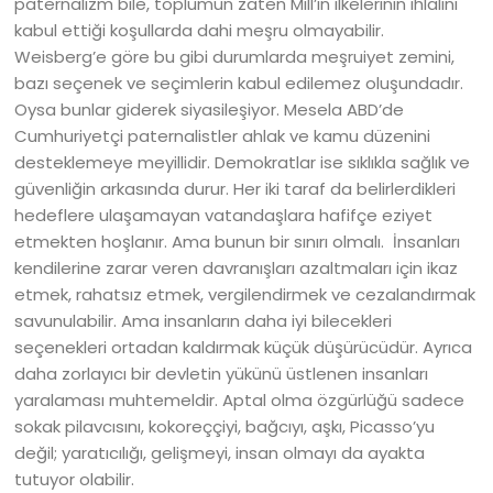
paternalizm bile, toplumun zaten Mill’in ilkelerinin ihlalini
kabul ettiği koşullarda dahi meşru olmayabilir.
Weisberg’e göre bu gibi durumlarda meşruiyet zemini,
bazı seçenek ve seçimlerin kabul edilemez oluşundadır.
Oysa bunlar giderek siyasileşiyor. Mesela ABD’de
Cumhuriyetçi paternalistler ahlak ve kamu düzenini
desteklemeye meyillidir. Demokratlar ise sıklıkla sağlık ve
güvenliğin arkasında durur. Her iki taraf da belirlerdikleri
hedeflere ulaşamayan vatandaşlara hafifçe eziyet
etmekten hoşlanır. Ama bunun bir sınırı olmalı. İnsanları
kendilerine zarar veren davranışları azaltmaları için ikaz
etmek, rahatsız etmek, vergilendirmek ve cezalandırmak
savunulabilir. Ama insanların daha iyi bilecekleri
seçenekleri ortadan kaldırmak küçük düşürücüdür. Ayrıca
daha zorlayıcı bir devletin yükünü üstlenen insanları
yaralaması muhtemeldir. Aptal olma özgürlüğü sadece
sokak pilavcısını, kokoreççiyi, bağcıyı, aşkı, Picasso’yu
değil; yaratıcılığı, gelişmeyi, insan olmayı da ayakta
tutuyor olabilir.