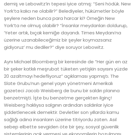
demiş ve Lebowitz’in tepesi iyice atmış: “Seni hödük. New
York’ta kalıcı ne olabilir?” Belediyeler, hükümetler böyle
şeylere neden bunca para harcar ki? Örneğin New
York’ta ne olmuş olabilir? “İnsanlar meydanları doldurup,
‘Yeter artık, bıçak kemiğe dayandı. Times Meydanı’na
üzerine uzanabileceğimiz bir şeyler koymazsanız
gidiyoruz’ mu dediler?” diye soruyor Lebowitz.
Aynı Michael Bloomberg bir keresinde de “Her gün en az
bir şeker katkılı meşrubat tüketen yetişkin sayısını yüzde
20 azaltmayı hedefliyoruz” açıklaması yapmıştı. The
Slate Grubu’nun genel yayın yönetmeni Amerikalı
gazeteci Jacob Weisberg de bunu bir saldırı planına
benzetmişti. İşte bu benzetme gerçekten ilginç!
Weisberg haklıysa salgının ardından saldırılar iyice
şiddetlenecek demektir. Devletler son yıllarda kamu
sağlığı adına insanların üzerine titriyordu zaten. Asıl
sebep elbette sevgiden öte bir şey, sosyal güvenlik
sistemlerinin açık vermesi ve ekonomilerin bozulması…