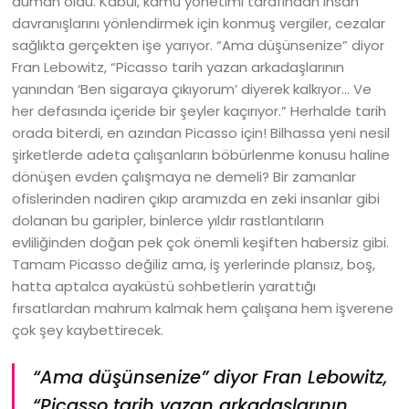
duman oldu. Kabul, kamu yönetimi tarafından insan
davranışlarını yönlendirmek için konmuş vergiler, cezalar
sağlıkta gerçekten işe yarıyor. “Ama düşünsenize” diyor
Fran Lebowitz, “Picasso tarih yazan arkadaşlarının
yanından ‘Ben sigaraya çıkıyorum’ diyerek kalkıyor… Ve
her defasında içeride bir şeyler kaçırıyor.” Herhalde tarih
orada biterdi, en azından Picasso için! Bilhassa yeni nesil
şirketlerde adeta çalışanların böbürlenme konusu haline
dönüşen evden çalışmaya ne demeli? Bir zamanlar
ofislerinden nadiren çıkıp aramızda en zeki insanlar gibi
dolanan bu garipler, binlerce yıldır rastlantıların
evliliğinden doğan pek çok önemli keşiften habersiz gibi.
Tamam Picasso değiliz ama, iş yerlerinde plansız, boş,
hatta aptalca ayaküstü sohbetlerin yarattığı
fırsatlardan mahrum kalmak hem çalışana hem işverene
çok şey kaybettirecek.
“Ama düşünsenize” diyor Fran Lebowitz,
“Picasso tarih yazan arkadaşlarının