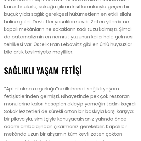
Karantinalarla, sokağa çıkma kısıtlamalarıyla geçen bir
buçuk yılda sağlık gerekçesi hükümetlerin en etkili silahı
haline geldi. Devletler yasakları sevdi. Zaten yıllardır ne
kapalı mekânların ne sokakların tadı tuzu kalmıştı. Şimdi
de paternalizmin en nemrut yüzünün kalıcı hale gelmesi
tehlikesi var. Üstelik Fran Lebowitz gibi en ünlü huysuzlar
bile artık teslimiyete meyilliler.
SAĞLIKLI YAŞAM FETİŞİ
“Aptal olma özgürlüğü”ne ilk ihanet sağlıklı yaşam
fetişistlerinden gelmişti. Nihayetinde pek çok restoran
mönülerine kalori hesapları ekleyip yemeğin tadını kaçırdı.
Sokak lezzetleri de sürekli artan bir baskıyla karşı karşıya;
bir pilavcıyla, simitçiyle konuşacaksanız yakında önce
adamı ambalajından çıkarmanız gerekebilir. Kapalı bir
mekânda uzun bir akşamın tüm keyfi zaten çoktan