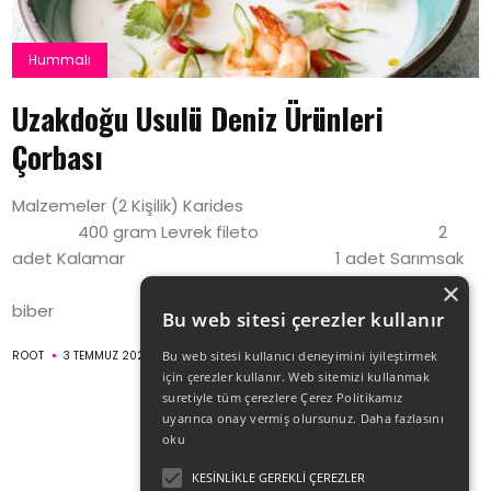
Hummalı
Uzakdoğu Usulü Deniz Ürünleri
Çorbası
Malzemeler (2 Kişilik) Karides
400 gram Levrek fileto 2
adet Kalamar 1 adet Sarımsak
2 diş Chili
×
biber ...
Bu web sitesi çerezler kullanır
ROOT
3 TEMMUZ 2021
Bu web sitesi kullanıcı deneyimini iyileştirmek
için çerezler kullanır. Web sitemizi kullanmak
suretiyle tüm çerezlere Çerez Politikamız
uyarınca onay vermiş olursunuz.
Daha fazlasını
oku
KESINLIKLE GEREKLI ÇEREZLER