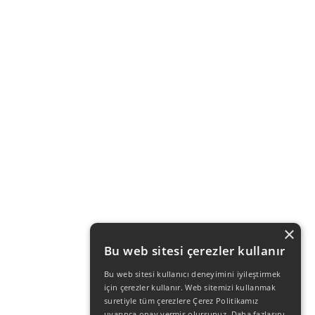
×
Bu web sitesi çerezler kullanır
Bu web sitesi kullanıcı deneyimini iyileştirmek
için çerezler kullanır. Web sitemizi kullanmak
suretiyle tüm çerezlere Çerez Politikamız
uyarınca onay vermiş olursunuz.
Daha fazlasını