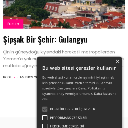
Pusula
Şipşak Bir Şehir: Gulangyu
Çin’in güneydoğu kıyısındaki hareketli metropollerden
Xiamen’e yolunuz düşerse bu şirin adaya, Gulangyu’ya da
×
mutlaka uğrayın. Sömürgelerden kalma mimarisi, plajları,...
Bu web sitesi çerezler kullanır
ROOT
5 AĞUSTOS 2021
Bu web sitesi kullanıcı deneyimini iyileştirmek
için çerezler kullanır. Web sitemizi kullanmak
suretiyle tüm çerezlere Çerez Politikamız
uyarınca onay vermiş olursunuz.
Daha fazlasını
oku
KESINLIKLE GEREKLI ÇEREZLER
PERFORMANS ÇEREZLERI
HEDEFLEME ÇEREZLERI