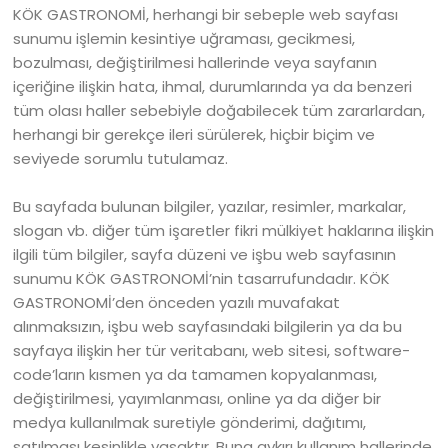
KÖK GASTRONOMİ, herhangi bir sebeple web sayfası
sunumu işlemin kesintiye uğraması, gecikmesi,
bozulması, değiştirilmesi hallerinde veya sayfanın
içeriğine ilişkin hata, ihmal, durumlarında ya da benzeri
tüm olası haller sebebiyle doğabilecek tüm zararlardan,
herhangi bir gerekçe ileri sürülerek, hiçbir biçim ve
seviyede sorumlu tutulamaz.
Bu sayfada bulunan bilgiler, yazılar, resimler, markalar,
slogan vb. diğer tüm işaretler fikri mülkiyet haklarına ilişkin
ilgili tüm bilgiler, sayfa düzeni ve işbu web sayfasının
sunumu KÖK GASTRONOMİ’nin tasarrufundadır. KÖK
GASTRONOMİ’den önceden yazılı muvafakat
alınmaksızın, işbu web sayfasındaki bilgilerin ya da bu
sayfaya ilişkin her tür veritabanı, web sitesi, software-
code’ların kısmen ya da tamamen kopyalanması,
değiştirilmesi, yayımlanması, online ya da diğer bir
medya kullanılmak suretiyle gönderimi, dağıtımı,
satılması kesinlikle yasaktır. Buna aykırı kullanım hallerinde