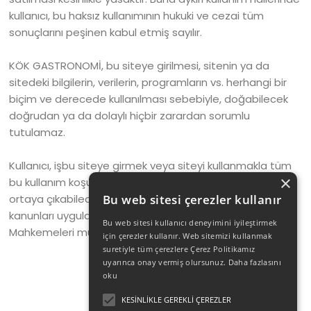
kullanıcı, bu haksız kullanımının hukuki ve cezai tüm
sonuçlarını peşinen kabul etmiş sayılır.
KÖK GASTRONOMİ, bu siteye girilmesi, sitenin ya da
sitedeki bilgilerin, verilerin, programların vs. herhangi bir
biçim ve derecede kullanılması sebebiyle, doğabilecek
doğrudan ya da dolaylı hiçbir zarardan sorumlu
tutulamaz.
Kullanıcı, işbu siteye girmek veya siteyi kullanmakla tüm
×
bu kullanım koşullarını kabul etmiş sayılmakta olup,
ortaya çıkabilecek her tür ihtilafların hallinde, Türk
Bu web sitesi çerezler kullanır
kanunları uygulanmak şartıyla, İstanbul (Çağlayan)
Bu web sitesi kullanıcı deneyimini iyileştirmek
Mahkemeleri münhasıran yetkilidir.
için çerezler kullanır. Web sitemizi kullanmak
suretiyle tüm çerezlere Çerez Politikamız
uyarınca onay vermiş olursunuz.
Daha fazlasını
oku
KESINLIKLE GEREKLI ÇEREZLER