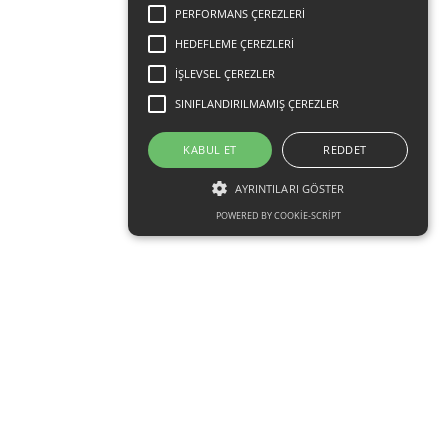
PERFORMANS ÇEREZLERI
HEDEFLEME ÇEREZLERI
İŞLEVSEL ÇEREZLER
SINIFLANDIRILMAMIŞ ÇEREZLER
KABUL ET
REDDET
AYRINTILARI GÖSTER
POWERED BY COOKIE-SCRIPT
Kesinlikle gerekli çerezler
Performans çerezleri
Hedefleme çerezleri
İşlevsel çerezler
Sınıflandırılmamış çerezler
Kesinlikle gerekli çerezler, örneğin kullanıcı
oturum açma ve hesap yönetimi gibi temel
web sitesi işlevlerini sağlayan çerezlerdir. Web
sitesi kesinlikle gerekli çerezler olmadan